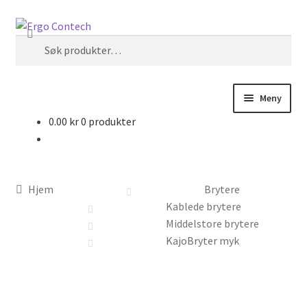
til
Hopp
Hopp
Søk
innholdet
til
til
Søk
navigasjon
innhold
etter:
Meny
0.00
kr
0 produkter
Betjening
Programvare
Hjem
Brytere
Kommunikasjon
Kablede brytere
Middelstore brytere
Montering
KajoBryter myk
Gaming