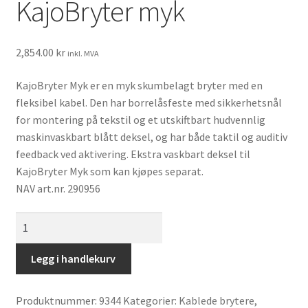
KajoBryter myk
Informasjon
wow
2,854.00
kr
inkl. MVA
KajoBryter Myk er en myk skumbelagt bryter med en
fleksibel kabel. Den har borrelåsfeste med sikkerhetsnål
for montering på tekstil og et utskiftbart hudvennlig
maskinvaskbart blått deksel, og har både taktil og auditiv
feedback ved aktivering. Ekstra vaskbart deksel til
KajoBryter Myk som kan kjøpes separat.
NAV art.nr. 290956
KajoBryter
myk
antall
Legg i handlekurv
Produktnummer:
9344
Kategorier:
Kablede brytere
,