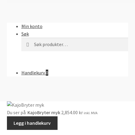
Min konto
Søk
Søk
Søk
etter:
Handlekurv
0
Du ser på:
KajoBryter myk
2,854.00
kr
inkl. MVA
Legg i handlekurv