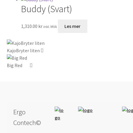
Buddy (Svart)
1,310.00
kr
Les mer
inkl. MVA
KajoBryter liten
Big Red
Ergo
Contech©