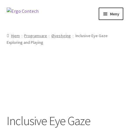
til
Hopp
Hopp
innholdet
Meny
til
til
navigasjon
innhold
Betjening
Hjem
Programvare
Øyestyring
Inclusive Eye Gaze
Exploring and Playing
Programvare
Kommunikasjon
Montering
Gaming
Informasjon
Inclusive Eye Gaze